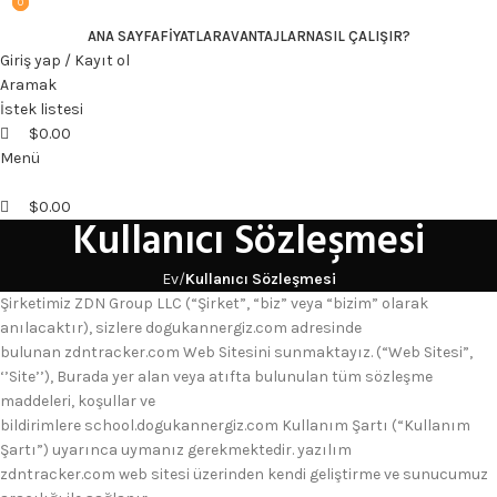
0
0
ANA SAYFA
FIYATLAR
AVANTAJLAR
NASIL ÇALIŞIR?
Giriş yap / Kayıt ol
Aramak
İstek listesi
$
0.00
Menü
$
0.00
Kullanıcı Sözleşmesi
Ev
Kullanıcı Sözleşmesi
Şirketimiz ZDN Group LLC (“Şirket”, “biz” veya “bizim” olarak
anılacaktır), sizlere dogukannergiz.com adresinde
bulunan zdntracker.com Web Sitesini sunmaktayız. (“Web Sitesi”,
‘’Site’’), Burada yer alan veya atıfta bulunulan tüm sözleşme
maddeleri, koşullar ve
bildirimlere school.dogukannergiz.com Kullanım Şartı (“Kullanım
Şartı”) uyarınca uymanız gerekmektedir. yazılım
zdntracker.com web sitesi üzerinden kendi geliştirme ve sunucumuz