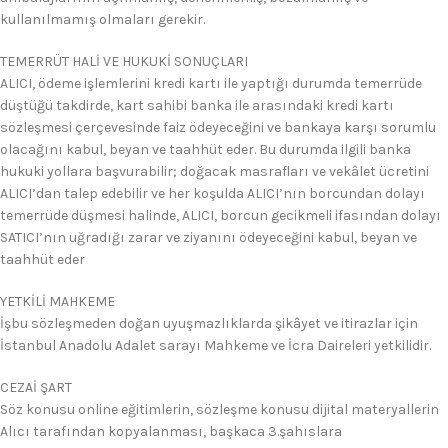
kullanılmamış olmaları gerekir.
TEMERRÜT HALİ VE HUKUKİ SONUÇLARI
ALICI, ödeme işlemlerini kredi kartı ile yaptığı durumda temerrüde
düştüğü takdirde, kart sahibi banka ile arasındaki kredi kartı
sözleşmesi çerçevesinde faiz ödeyeceğini ve bankaya karşı sorumlu
olacağını kabul, beyan ve taahhüt eder. Bu durumda ilgili banka
hukuki yollara başvurabilir; doğacak masrafları ve vekâlet ücretini
ALICI’dan talep edebilir ve her koşulda ALICI’nın borcundan dolayı
temerrüde düşmesi halinde, ALICI, borcun gecikmeli ifasından dolayı
SATICI’nın uğradığı zarar ve ziyanını ödeyeceğini kabul, beyan ve
taahhüt eder
YETKİLİ MAHKEME
İşbu sözleşmeden doğan uyuşmazlıklarda şikâyet ve itirazlar için
İstanbul Anadolu Adalet sarayı Mahkeme ve İcra Daireleri yetkilidir.
CEZAİ ŞART
Söz konusu online eğitimlerin, sözleşme konusu dijital materyallerin
Alıcı tarafından kopyalanması, başkaca 3.şahıslara