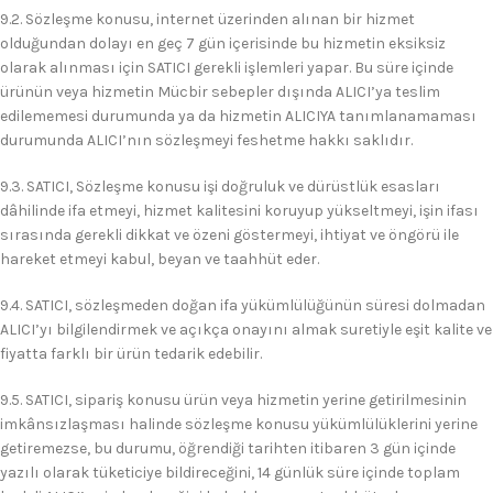
9.2. Sözleşme konusu, internet üzerinden alınan bir hizmet
olduğundan dolayı en geç 7 gün içerisinde bu hizmetin eksiksiz
olarak alınması için SATICI gerekli işlemleri yapar. Bu süre içinde
ürünün veya hizmetin Mücbir sebepler dışında ALICI’ya teslim
edilememesi durumunda ya da hizmetin ALICIYA tanımlanamaması
durumunda ALICI’nın sözleşmeyi feshetme hakkı saklıdır.
9.3. SATICI, Sözleşme konusu işi doğruluk ve dürüstlük esasları
dâhilinde ifa etmeyi, hizmet kalitesini koruyup yükseltmeyi, işin ifası
sırasında gerekli dikkat ve özeni göstermeyi, ihtiyat ve öngörü ile
hareket etmeyi kabul, beyan ve taahhüt eder.
9.4. SATICI, sözleşmeden doğan ifa yükümlülüğünün süresi dolmadan
ALICI’yı bilgilendirmek ve açıkça onayını almak suretiyle eşit kalite ve
fiyatta farklı bir ürün tedarik edebilir.
9.5. SATICI, sipariş konusu ürün veya hizmetin yerine getirilmesinin
imkânsızlaşması halinde sözleşme konusu yükümlülüklerini yerine
getiremezse, bu durumu, öğrendiği tarihten itibaren 3 gün içinde
yazılı olarak tüketiciye bildireceğini, 14 günlük süre içinde toplam