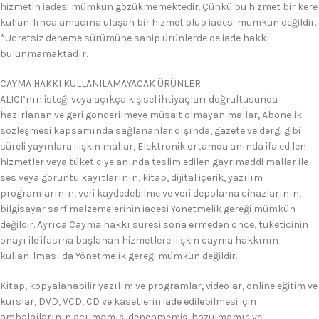
hizmetin iadesi mümkün gözükmemektedir. Çünkü bu hizmet bir kere
kullanılınca amacına ulaşan bir hizmet olup iadesi mümkün değildir.
*Ücretsiz deneme sürümüne sahip ürünlerde de iade hakkı
bulunmamaktadır.
CAYMA HAKKI KULLANILAMAYACAK ÜRÜNLER
ALICI’nın isteği veya açıkça kişisel ihtiyaçları doğrultusunda
hazırlanan ve geri gönderilmeye müsait olmayan mallar, Abonelik
sözleşmesi kapsamında sağlananlar dışında, gazete ve dergi gibi
süreli yayınlara ilişkin mallar, Elektronik ortamda anında ifa edilen
hizmetler veya tüketiciye anında teslim edilen gayrimaddi mallar ile
ses veya görüntü kayıtlarının, kitap, dijital içerik, yazılım
programlarının, veri kaydedebilme ve veri depolama cihazlarının,
bilgisayar sarf malzemelerinin iadesi Yönetmelik gereği mümkün
değildir. Ayrıca Cayma hakkı süresi sona ermeden önce, tüketicinin
onayı ile ifasına başlanan hizmetlere ilişkin cayma hakkının
kullanılması da Yönetmelik gereği mümkün değildir.
Kitap, kopyalanabilir yazılım ve programlar, videolar, online eğitim ve
kurslar, DVD, VCD, CD ve kasetlerin iade edilebilmesi için
ambalajlarının açılmamış, denenmemiş, bozulmamış ve