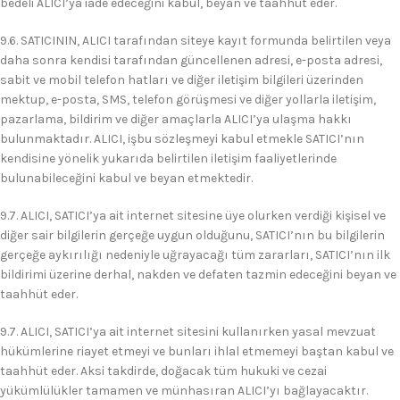
bedeli ALICI’ya iade edeceğini kabul, beyan ve taahhüt eder.
9.6. SATICININ, ALICI tarafından siteye kayıt formunda belirtilen veya
daha sonra kendisi tarafından güncellenen adresi, e-posta adresi,
sabit ve mobil telefon hatları ve diğer iletişim bilgileri üzerinden
mektup, e-posta, SMS, telefon görüşmesi ve diğer yollarla iletişim,
pazarlama, bildirim ve diğer amaçlarla ALICI’ya ulaşma hakkı
bulunmaktadır. ALICI, işbu sözleşmeyi kabul etmekle SATICI’nın
kendisine yönelik yukarıda belirtilen iletişim faaliyetlerinde
bulunabileceğini kabul ve beyan etmektedir.
9.7. ALICI, SATICI’ya ait internet sitesine üye olurken verdiği kişisel ve
diğer sair bilgilerin gerçeğe uygun olduğunu, SATICI’nın bu bilgilerin
gerçeğe aykırılığı nedeniyle uğrayacağı tüm zararları, SATICI’nın ilk
bildirimi üzerine derhal, nakden ve defaten tazmin edeceğini beyan ve
taahhüt eder.
9.7. ALICI, SATICI’ya ait internet sitesini kullanırken yasal mevzuat
hükümlerine riayet etmeyi ve bunları ihlal etmemeyi baştan kabul ve
taahhüt eder. Aksi takdirde, doğacak tüm hukuki ve cezai
yükümlülükler tamamen ve münhasıran ALICI’yı bağlayacaktır.