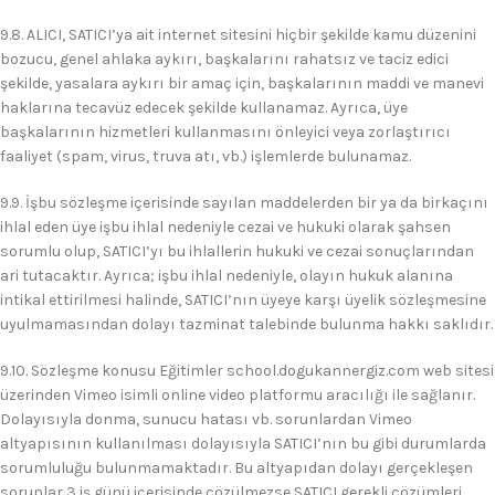
9.8. ALICI, SATICI’ya ait internet sitesini hiçbir şekilde kamu düzenini
bozucu, genel ahlaka aykırı, başkalarını rahatsız ve taciz edici
şekilde, yasalara aykırı bir amaç için, başkalarının maddi ve manevi
haklarına tecavüz edecek şekilde kullanamaz. Ayrıca, üye
başkalarının hizmetleri kullanmasını önleyici veya zorlaştırıcı
faaliyet (spam, virus, truva atı, vb.) işlemlerde bulunamaz.
9.9. İşbu sözleşme içerisinde sayılan maddelerden bir ya da birkaçını
ihlal eden üye işbu ihlal nedeniyle cezai ve hukuki olarak şahsen
sorumlu olup, SATICI’yı bu ihlallerin hukuki ve cezai sonuçlarından
ari tutacaktır. Ayrıca; işbu ihlal nedeniyle, olayın hukuk alanına
intikal ettirilmesi halinde, SATICI’nın üyeye karşı üyelik sözleşmesine
uyulmamasından dolayı tazminat talebinde bulunma hakkı saklıdır.
9.10. Sözleşme konusu Eğitimler school.dogukannergiz.com web sitesi
üzerinden Vimeo isimli online video platformu aracılığı ile sağlanır.
Dolayısıyla donma, sunucu hatası vb. sorunlardan Vimeo
altyapısının kullanılması dolayısıyla SATICI’nın bu gibi durumlarda
sorumluluğu bulunmamaktadır. Bu altyapıdan dolayı gerçekleşen
sorunlar 3 iş günü içerisinde çözülmezse SATICI gerekli çözümleri