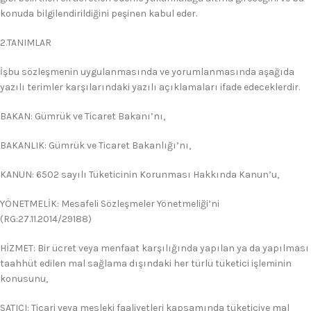
konuda bilgilendirildiğini peşinen kabul eder.
2.TANIMLAR
İşbu sözleşmenin uygulanmasında ve yorumlanmasında aşağıda
yazılı terimler karşılarındaki yazılı açıklamaları ifade edeceklerdir.
BAKAN: Gümrük ve Ticaret Bakanı’nı,
BAKANLIK: Gümrük ve Ticaret Bakanlığı’nı,
KANUN: 6502 sayılı Tüketicinin Korunması Hakkında Kanun’u,
YÖNETMELİK: Mesafeli Sözleşmeler Yönetmeliği’ni
(RG:27.11.2014/29188)
HİZMET: Bir ücret veya menfaat karşılığında yapılan ya da yapılması
taahhüt edilen mal sağlama dışındaki her türlü tüketici işleminin
konusunu,
SATICI: Ticari veya mesleki faaliyetleri kapsamında tüketiciye mal