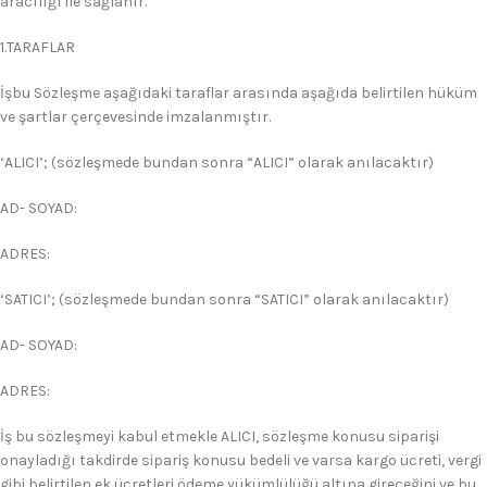
aracılığı ile sağlanır.
1.TARAFLAR
İşbu Sözleşme aşağıdaki taraflar arasında aşağıda belirtilen hüküm
ve şartlar çerçevesinde imzalanmıştır.
‘ALICI’; (sözleşmede bundan sonra “ALICI” olarak anılacaktır)
AD- SOYAD:
ADRES:
‘SATICI’; (sözleşmede bundan sonra “SATICI” olarak anılacaktır)
AD- SOYAD:
ADRES:
İş bu sözleşmeyi kabul etmekle ALICI, sözleşme konusu siparişi
onayladığı takdirde sipariş konusu bedeli ve varsa kargo ücreti, vergi
gibi belirtilen ek ücretleri ödeme yükümlülüğü altına gireceğini ve bu