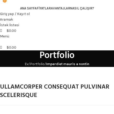
0
0
ANA SAYFA
FIYATLAR
AVANTAJLAR
NASIL ÇALIŞIR?
Giriş yap / Kayıt ol
Aramak
İstek listesi
$
0.00
Menü
$
0.00
Portfolio
Ev
Portfolio
Imperdiet mauris a nontin
ULLAMCORPER CONSEQUAT PULVINAR
SCELERISQUE