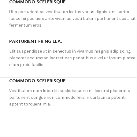
COMMODO SCELERISQUE.
Ut a parturient ad vestibulum lectus varius dignistami sarim
fusce mi pos uere ante vivamus vesti bulum part urient sed a sit
fermentum eros.
PARTURIENT FRINGILLA.
Elit suspendisse ut in senectus in vivamus magnis adipiscing
placerat accumsan laoreet nec penatibus a vel ut ipsum platea
diam proin facilis.
COMMODO SCELERISQUE.
Vestibulum nam lobortis scelerisque eu mi leo orci placerat a
parturient congue non commodo felis in dui lacinia potenti
aptent torquent mia.