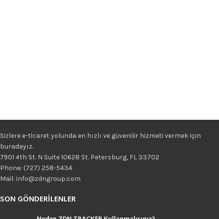
Sizlere e-ticaret yolunda en hızlı ve güvenilir hizmeti vermek için
buradayız.
7901 4th St. N Suite 10628 St. Petersburg, FL 33702
Phone: (727) 258-5434
Mail: info@zdngroup.com
SON GÖNDERILENLER