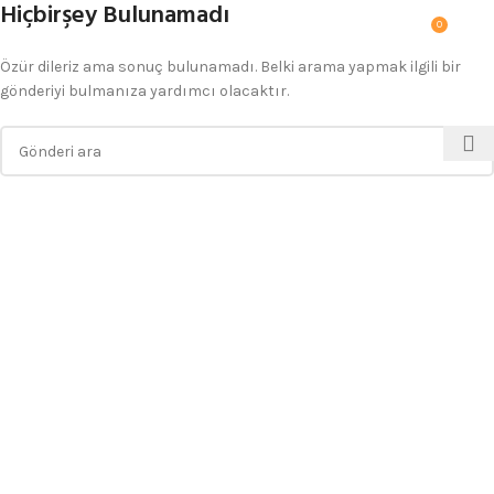
Hiçbirşey Bulunamadı
0
MENÜ
$
0.0
Özür dileriz ama sonuç bulunamadı. Belki arama yapmak ilgili bir
gönderiyi bulmanıza yardımcı olacaktır.