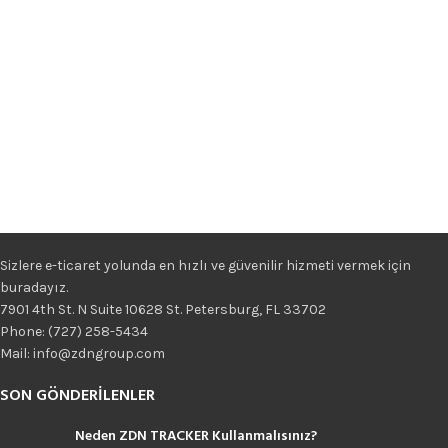
Sizlere e-ticaret yolunda en hızlı ve güvenilir hizmeti vermek için
buradayız.
7901 4th St. N Suite 10628 St. Petersburg, FL 33702
Phone: (727) 258-5434
Mail: info@zdngroup.com
SON GÖNDERILENLER
Neden ZDN TRACKER Kullanmalısınız?