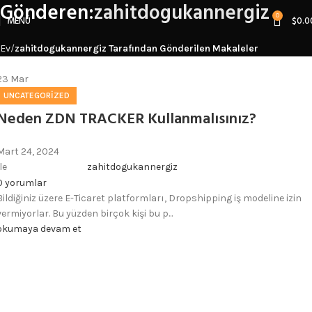
Gönderen:
zahitdogukannergiz
0
MENÜ
$
0.0
Ev
zahitdogukannergiz Tarafından Gönderilen Makaleler
23
Mar
UNCATEGORIZED
Neden ZDN TRACKER Kullanmalısınız?
Mart 24, 2024
le
zahitdogukannergiz
0
yorumlar
Bildiğiniz üzere E-Ticaret platformları, Dropshipping iş modeline izin
vermiyorlar. Bu yüzden birçok kişi bu p...
okumaya devam et