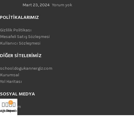
Mart 23, 2024
Yorum yok
POLITIKALARIMIZ
Gizlilik Politikası
Mesafeli Satış Sözleşmesi
Kullanıcı Sözleşmesi
DIĞER SITELERIMIZ
school.dogukannergiz.com
Kurumsal
Yol Haritası
SOSYAL MEDYA
0
Instagram
ağaza
stek listesi
Sepet
Hesabım
Telegram
Whatsapp
Youtube
TikTok