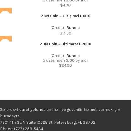
5 üzerinden
5.00
oy aldı
$
4.90
ZDN Coin – Girişimci+ 60X
Credits Bundle
$
14.90
ZDN Coin – Ultimate+ 200X
Credits Bundle
5 üzerinden
5.00
oy aldı
$
24.90
Sizlere e-ticaret yolunda en hızlı ve güvenilir hizmeti vermek için
buradayız.
7901 4th St. N Suite 10628 St. Petersburg, FL 33702
Phone: (727) 258-5434