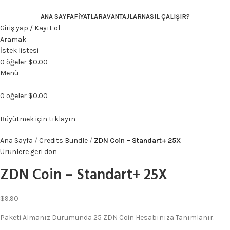
ANA SAYFA
FIYATLAR
AVANTAJLAR
NASIL ÇALIŞIR?
Giriş yap / Kayıt ol
Aramak
İstek listesi
0
öğeler
$
0.00
Menü
0
öğeler
$
0.00
Büyütmek için tıklayın
Ana Sayfa
Credits Bundle
ZDN Coin – Standart+ 25X
Ürünlere geri dön
ZDN Coin – Standart+ 25X
$
9.90
Paketi Almanız Durumunda 25 ZDN Coin Hesabınıza Tanımlanır.