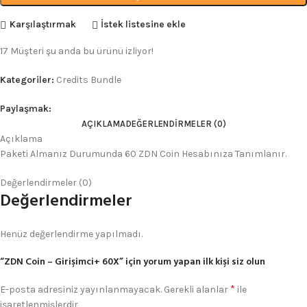
Karşılaştırmak
İstek listesine ekle
17
Müşteri şu anda bu ürünü izliyor!
Kategoriler:
Credits Bundle
Paylaşmak:
AÇIKLAMA
DEĞERLENDIRMELER (0)
Açıklama
Paketi Almanız Durumunda 60 ZDN Coin Hesabınıza Tanımlanır.
Değerlendirmeler (0)
Değerlendirmeler
Henüz değerlendirme yapılmadı.
“ZDN Coin – Girişimci+ 60X” için yorum yapan ilk kişi siz olun
*
E-posta adresiniz yayınlanmayacak.
Gerekli alanlar
ile
işaretlenmişlerdir