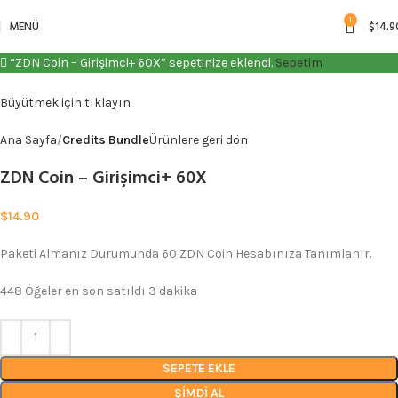
1
MENÜ
$
14.9
“ZDN Coin – Girişimci+ 60X” sepetinize eklendi.
Sepetim
Büyütmek için tıklayın
Ana Sayfa
Credits Bundle
Ürünlere geri dön
ZDN Coin – Girişimci+ 60X
$
14.90
Paketi Almanız Durumunda 60 ZDN Coin Hesabınıza Tanımlanır.
448
Öğeler en son satıldı 3 dakika
SEPETE EKLE
ŞIMDI AL