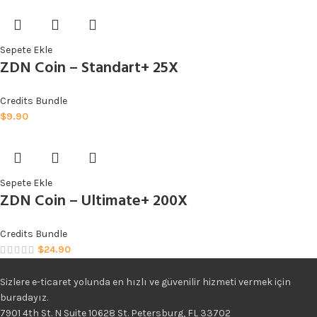
Sepete Ekle
ZDN Coin – Standart+ 25X
Credits Bundle
$
9.90
Sepete Ekle
ZDN Coin – Ultimate+ 200X
Credits Bundle
$
24.90
Sizlere e-ticaret yolunda en hızlı ve güvenilir hizmeti vermek için
buradayız.
7901 4th St. N Suite 10628 St. Petersburg, FL 33702